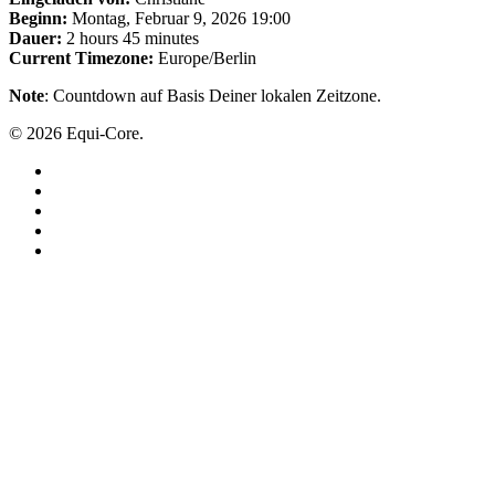
Beginn:
Montag, Februar 9, 2026 19:00
Dauer:
2 hours 45 minutes
Current Timezone:
Europe/Berlin
Note
: Countdown auf Basis Deiner lokalen Zeitzone.
© 2026 Equi-Core.
facebook
instagram
whatsapp
phone
email
Close
Menu