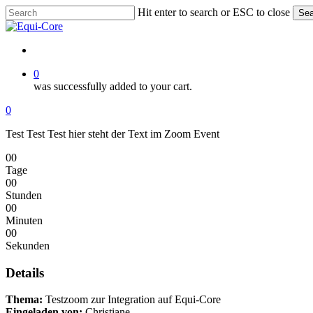
Skip
Hit enter to search or ESC to close
Sea
to
Close
main
Search
content
account
0
was successfully added to your cart.
Menu
account
0
Menu
Test Test Test hier steht der Text im Zoom Event
00
Tage
00
Stunden
00
Minuten
00
Sekunden
Details
Thema:
Testzoom zur Integration auf Equi-Core
Eingeladen von:
Christiane