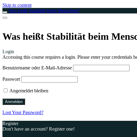
Skip to content
Was heißt Stabilität beim Menschen?
Was heißt Stabilität beim Mens
Login
Accessing this course requires a login. Please enter your credentials 
Benutzername oder E-Mail-Adresse
Passwort
Angemeldet bleiben
Lost Your Password?
Register
Don't have an account? Register one!
Register an Account